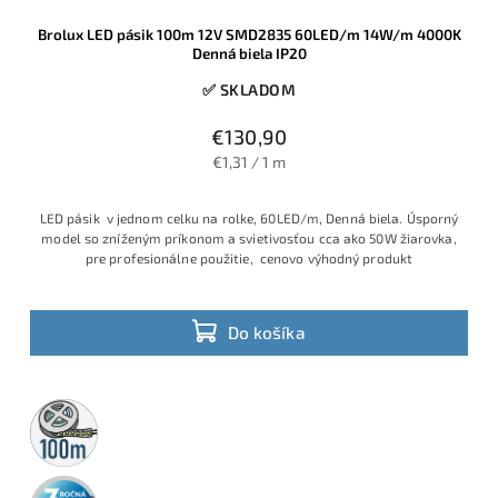
Brolux LED pásik 100m 12V SMD2835 60LED/m 14W/m 4000K
Denná biela IP20
✅ SKLADOM
€130,90
€1,31 / 1 m
LED pásik v jednom celku na rolke, 60LED/m, Denná biela. Úsporný
model so zníženým príkonom a svietivosťou cca ako 50W žiarovka,
pre profesionálne použitie, cenovo výhodný produkt
Do košíka
100m
rolka
3 roky