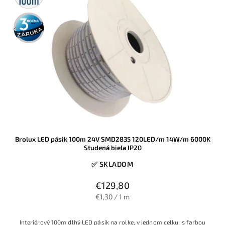
3 roky
záruka
Brolux LED pásik 100m 24V SMD2835 120LED/m 14W/m 6000K
Studená biela IP20
✅ SKLADOM
€129,80
€1,30 / 1 m
Interiérový 100m dlhý LED pásik na rolke, v jednom celku, s farbou