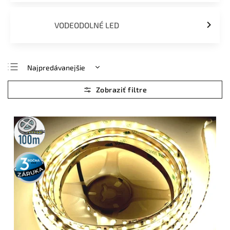
VODEODOLNÉ LED
Najpredávanejšie
Najlacnejšie
Najdrahšie
Abecedne
100m
rolka
3 roky
záruka