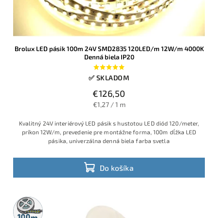
Brolux LED pásik 100m 24V SMD2835 120LED/m 12W/m 4000K
Denná biela IP20
✅ SKLADOM
€126,50
€1,27 / 1 m
Kvalitný 24V interiérový LED pásik s hustotou LED diód 120/meter,
príkon 12W/m, prevedenie pre montážne forma, 100m dĺžka LED
pásika, univerzálna denná biela farba svetla
Do košíka
100m
rolka