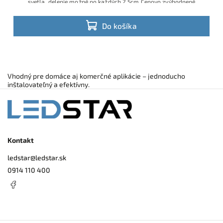
svetla, delenie možné po každých 2,5cm Cenovo zvýhodnené
Do košíka
Vhodný pre domáce aj komerčné aplikácie – jednoducho
inštalovateľný a efektívny.
Kontakt
ledstar
@
ledstar.sk
0914 110 400