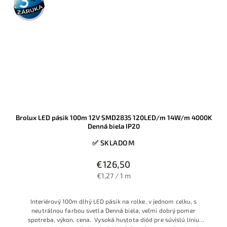
záruka
Brolux LED pásik 100m 12V SMD2835 120LED/m 14W/m 4000K
Denná biela IP20
✅ SKLADOM
€126,50
€1,27 / 1 m
Interiérový 100m dlhý LED pásik na rolke, v jednom celku, s
neutrálnou farbou svetla Denná biela, veľmi dobrý pomer
spotreba, výkon, cena. Vysoká hustota diód pre súvislú líniu