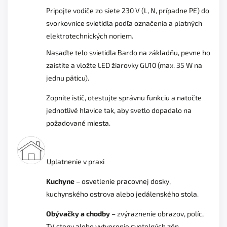
Pripojte vodiče zo siete 230 V (L, N, prípadne PE) do
svorkovnice svietidla podľa označenia a platných
elektrotechnických noriem.
Nasaďte telo svietidla Bardo na základňu, pevne ho
zaistite a vložte LED žiarovky GU10 (max. 35 W na
jednu päticu).
Zopnite istič, otestujte správnu funkciu a natočte
jednotlivé hlavice tak, aby svetlo dopadalo na
požadované miesta.
Uplatnenie v praxi
Kuchyne
– osvetlenie pracovnej dosky,
kuchynského ostrova alebo jedálenského stola.
Obývačky a chodby
– zvýraznenie obrazov, políc,
TV steny alebo vytvorenie svetelných zón.