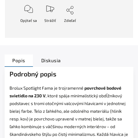
Opýtať sa
Strážiť
Zdieľať
Popis
Diskusia
Podrobný popis
Brolux Spotlight Fama je trojramenné
povrchové bodové
svietidlo na 230 V
, ktoré spája minimalistický obdĺžnikový
podstavec s tromi otočnými valcovými hlavicami v jednotnej
bielej farbe. Telo z ľahkého, ale odolného materiálu (hliník
resp. kov) je povrchovo upravené v matnej bielej, takže sa
ľahko kombinuje s väčšinou moderných interiérov – od
škandinávskeho štýlu po čistý minimalizmus. Každá hlavica je