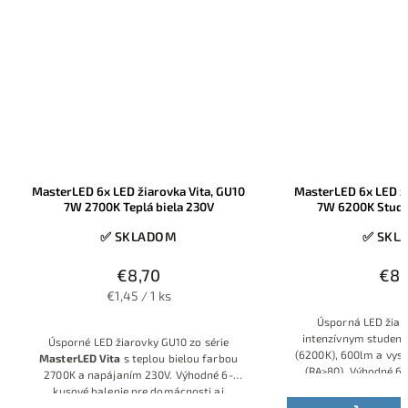
D žiarovka Vita, GU10
MasterLED 6x LED žiarovka Vita, GU10
eplá biela 230V
7W 6200K Studená biela 230V
SKLADOM
✅ SKLADOM
€8,70
€8,70
45 / 1 ks
Úsporná LED žiarovka GU10 7W s
intenzívnym studeným bielym svetlom
arovky GU10 zo série
(6200K), 600lm a vysokou kvalitou svetla
s teplou bielou farbou
(RA>80). Výhodné 6-kusové balenie zo
ním 230V. Výhodné 6-
série MasterLED Vita.
e pre domácnosti aj
nálne použitie.