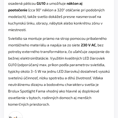
osadená päticou
GU10
a umožňuje
náklon aj
pootočenie
(cca 90° náklon a 320° otáčanie pri podobných
modeloch), takže svetlo dokážeš presne nasmerovať na
kuchynskú linku, obrazy, nábytok alebo konkrétnu zónu v
miestnosti.
Svietidlo sa montuje priamo na strop pomocou pribaleného
montážneho materiálu a napája sa zo siete
230 V AC
, bez
potreby externého transformátora, čo uľahčuje zapojenie do
bežnej elektroinštalácie. Využitím kvalitných LED žiaroviek
GU10 (odporúčaný max. príkon podľa parametrov svietidla,
typicky okolo 3–5 W na jednu LED žiarovku) dosiahneš vysokú
svetelnú účinnosť, nízku spotrebu a dlhú životnosť. Vďaka
neutrálnemu dizajnu a bodovému charakteru svetla je
Brolux Spotlight Fama vhodný ako hlavné aj doplnkové
osvetlenie v bytoch, rodinných domoch aj menších
komerčných priestoroch.