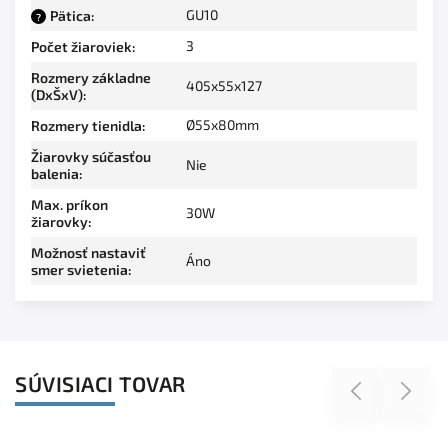
GU10
Pätica
:
?
3
Počet žiaroviek
:
Rozmery základne
405x55x127
(DxŠxV)
:
Ø55x80mm
Rozmery tienidla
:
Žiarovky súčasťou
Nie
balenia
:
Max. príkon
30W
žiarovky
:
Možnosť nastaviť
Áno
smer svietenia
:
SÚVISIACI TOVAR
Previous
Next