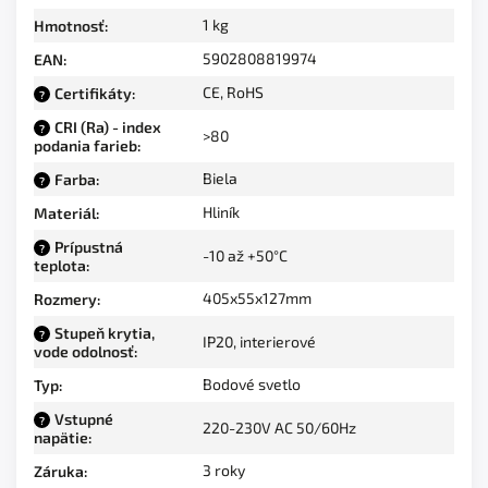
1 kg
Hmotnosť
:
5902808819974
EAN
:
CE, RoHS
Certifikáty
:
?
CRI (Ra) - index
?
>80
podania farieb
:
Biela
Farba
:
?
Hliník
Materiál
:
Prípustná
?
-10 až +50°C
teplota
:
405x55x127mm
Rozmery
:
Stupeň krytia,
?
IP20, interierové
vode odolnosť
:
Bodové svetlo
Typ
:
Vstupné
?
220-230V AC 50/60Hz
napätie
:
3 roky
Záruka
: