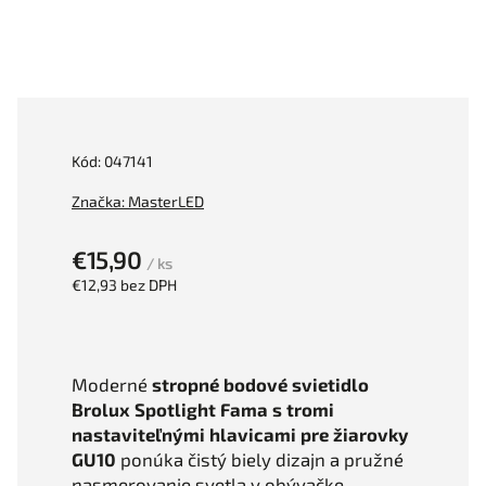
Kód:
047141
Značka:
MasterLED
€15,90
/ ks
€12,93 bez DPH
Moderné
stropné bodové svietidlo
Brolux Spotlight Fama s tromi
nastaviteľnými hlavicami pre žiarovky
GU10
ponúka čistý biely dizajn a pružné
nasmerovanie svetla v obývačke,