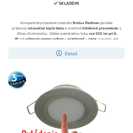
✅ SKLADOM
Kompaktné prisadené svietidlo
Brolux Redman
ponúka
príjemnú
relaxačnú teplú bielu
a kvalitné
hliníkové prevedenie
s
dlhou životnosťou. Vďaka svetelnému toku
cca 550 lm pri 6
W
má
výborný pomer príkon – svietivosť – cena
, luxusný, ale
decentný
klasicko‑moderný biely vzhľad
a šikovné malé rozmery,
pričom v akcii získate
1 svietidlo zadarmo (balenie 1+1)
.
Detail
3 roky
záruka