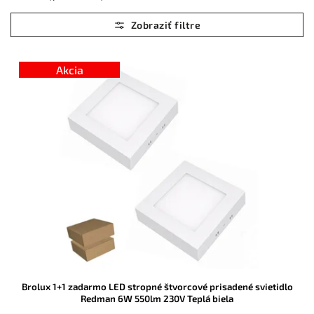
Najlacnejšie
Najdrahšie
Abecedne
Akcia
Brolux 1+1 zadarmo LED stropné štvorcové prisadené svietidlo
Redman 6W 550lm 230V Teplá biela