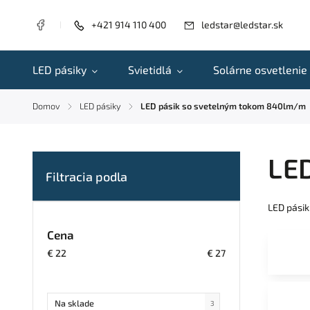
+421 914 110 400
ledstar@ledstar.sk
LED pásiky
Svietidlá
Solárne osvetlenie
Domov
LED pásiky
LED pásik so svetelným tokom 840lm/m
/
/
LE
LED pásik
Cena
€
22
€
27
Na sklade
3