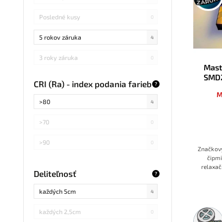
Posledné kusy
0
5 rokov záruka
4
3 roky záruka
0
Mast
SMD
CRI (Ra) - index podania farieb
?
M
>80
4
>70
0
>90
0
Značkový
čipmi
relaxač
Deliteľnosť
?
pre pr
8mm
každých 5cm
4
každých 2,5cm
5m
0
rolka