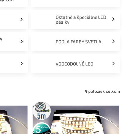
Ostatné a špeciálne LED
pásiky
ĽA
PODĽA FARBY SVETLA
VODEODOLNÉ LED
4
položiek celkom
5m
rolka
5 rokov
záruka