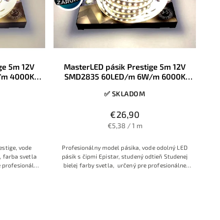
ge 5m 12V
MasterLED pásik Prestige 5m 12V
/m 4000K
SMD2835 60LED/m 6W/m 6000K
IP65
Studená biela 8mm IP65
✅ SKLADOM
€26,90
€5,38 / 1 m
estige, vode
Profesionálny model pásika, vode odolný LED
, farba svetla
pásik s čipmi Epistar, studený odtieň Studenej
e profesionálne
bielej farby svetla, určený pre profesionálne
šírku, ale s
použitie s požiadavkou na malú 8mm šírku
 podkladu, 3
vrátane silikónu, ale s dostatočnou hrúbkou
uka
medeného podkladu