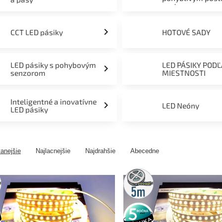
svetom
CCT LED pásiky
HOTOVÉ SADY
LED pásiky s pohybovým
LED PÁSIKY POD
senzorom
MIESTNOSTI
Inteligentné a inovatívne
LED Neóny
LED pásiky
anejšie
Najlacnejšie
Najdrahšie
Abecedne
5m
rolka
5 rokov
záruka