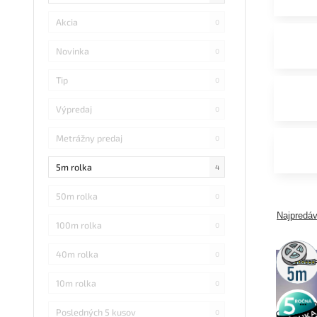
Akcia
0
Novinka
0
Tip
0
Výpredaj
0
Metrážny predaj
0
5m rolka
4
50m rolka
0
Najpredáv
100m rolka
0
5m
40m rolka
0
rolka
10m rolka
0
5 rokov
záruka
Posledných 5 kusov
0