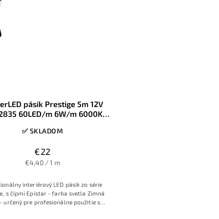
erLED pásik Prestige 5m 12V
2835 60LED/m 6W/m 6000K
Studená biela 8mm IP20
✅ SKLADOM
€22
€4,40 / 1 m
ionálny interiérový LED pásik zo série
e, s čipmi Epistar - farba svetla Zimná
 - určený pre profesionálne použitie s
kou na malé rozmery ale s dostatočnou