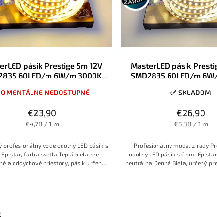
erLED pásik Prestige 5m 12V
MasterLED pásik Presti
2835 60LED/m 6W/m 3000K
SMD2835 60LED/m 6W
Teplá biela 8mm IP65
Denná biela 8mm 
OMENTÁLNE NEDOSTUPNÉ
✅ SKLADOM
€23,90
€26,90
€4,78 / 1 m
€5,38 / 1 m
 profesionálny vode odolný LED pásik s
Profesionálny model z rady Pr
 Epistar, farba svetla Teplá biela pre
odolný LED pásik s čipmi Epistar
né a oddychové priestory, pásik určený
neutrálna Denná Biela, určený pr
ofesionálne použitie s požiadavkou na
použitie s požiadavkou na 8mm 
 šírku, ale s dostatočnou hrúbkou
dostatočnou hrúbkou medeného
medeného podkladu, 3 ročná
ročná predlžená zár