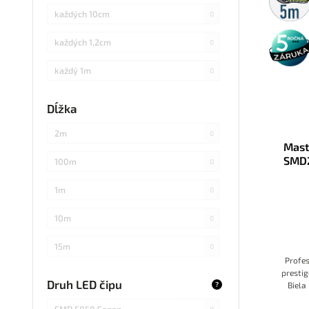
každých 10cm
0
5 rokov
každých 1,2cm
0
záruka
každý 1m
0
každých 3cm
0
Dĺžka
každých 20cm
0
2m
0
Mast
každých 4cm
0
SMD
100m
0
každých 2cm
0
1m
0
každých 17cm
0
10m
0
5
0
15m
0
Profes
každých 7,1cm
0
prestig
20m
0
Druh LED čipu
?
Biela
každých 1,5cm
0
požiadav
25m
0
SMD 5050 Sanan
0