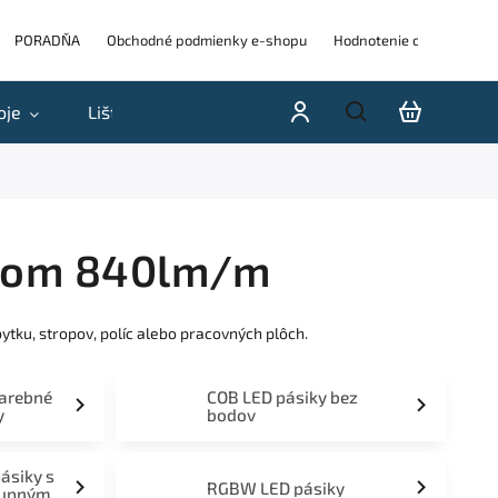
PORADŇA
Obchodné podmienky e-shopu
Hodnotenie obchodu
oje
Lišty
Akcie a výpredaje
Blog
H
okom 840lm/m
tku, stropov, políc alebo pracovných plôch.
farebné
COB LED pásiky bez
y
bodov
pásiky s
RGBW LED pásiky
tupným