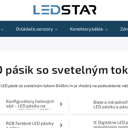
Ovládače,senzory
Konektory,káble
Zdr
D pásik so svetelným t
 LED pásik so svetelným tokom 840lm/m je vhodný na podsvietenie náby
Konfigurátory hotových
Biele a iné jedno
sád – LED pásiky na
LED pásiky a pás
mieru 12V, 24V a 230V
IC Digitálne LED 
RGB farebné LED pásiky
pohyblivým pos
a pásy