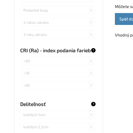
Môžete sa
Posledné kusy
0
Späť d
5 rokov záruka
0
3 roky záruka
Vhodný pr
0
CRI (Ra) - index podania farieb
?
>80
0
>70
0
>90
0
Deliteľnosť
?
každých 5cm
0
každých 2,5cm
0