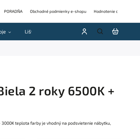
PORADŇA
Obchodné podmienky e-shopu
Hodnotenie obchodu
oje
Lišty
Akcie a výpredaje
Blog
H
iela 2 roky 6500K +
 3000K teplota farby je vhodný na podsvietenie nábytku,