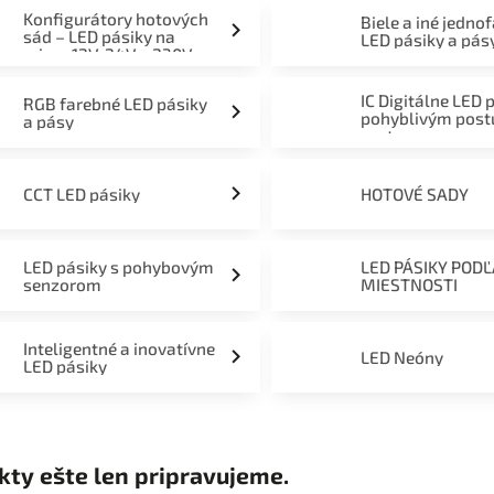
Konfigurátory hotových
Biele a iné jedno
sád – LED pásiky na
LED pásiky a pás
mieru 12V, 24V a 230V
IC Digitálne LED 
RGB farebné LED pásiky
pohyblivým pos
a pásy
svetom
CCT LED pásiky
HOTOVÉ SADY
LED pásiky s pohybovým
LED PÁSIKY POD
senzorom
MIESTNOSTI
Inteligentné a inovatívne
LED Neóny
LED pásiky
kty ešte len pripravujeme.