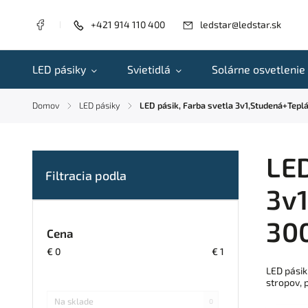
+421 914 110 400
ledstar@ledstar.sk
LED pásiky
Svietidlá
Solárne osvetlenie
Domov
LED pásiky
LED pásik, Farba svetla 3v1,Studená+Tepl
/
/
LED
3v1
300
Cena
€
0
€
1
LED pásik
stropov, 
Na sklade
0