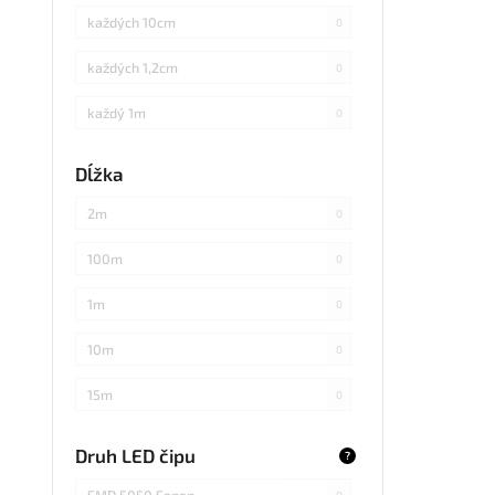
každých 10cm
0
každých 1,2cm
0
každý 1m
0
každých 3cm
0
Dĺžka
každých 20cm
0
2m
0
každých 4cm
0
100m
0
každých 2cm
0
1m
0
každých 17cm
0
10m
0
5
0
15m
0
každých 7,1cm
0
20m
0
Druh LED čipu
?
každých 1,5cm
0
25m
0
SMD 5050 Sanan
0