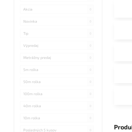
Akcia
0
Novinka
0
Tip
0
Výpredaj
0
Metrážny predaj
0
5m rolka
0
50m rolka
0
100m rolka
0
40m rolka
0
10m rolka
0
Produ
Posledných 5 kusov
0