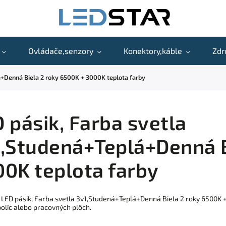
Ovládače,senzory
Konektory,káble
Zdr
á+Denná Biela 2 roky 6500K + 3000K teplota farby
 pásik, Farba svetla
,Studená+Teplá+Denná B
0K teplota farby
 LED pásik, Farba svetla 3v1,Studená+Teplá+Denná Biela 2 roky 6500K +
políc alebo pracovných plôch.