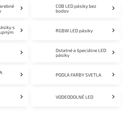
farebné
COB LED pásiky bez
y
bodov
pásiky s
RGBW LED pásiky
tupným
Ostatné a špeciálne LED
pásiky
ĽA
PODĽA FARBY SVETLA
VODEODOLNÉ LED