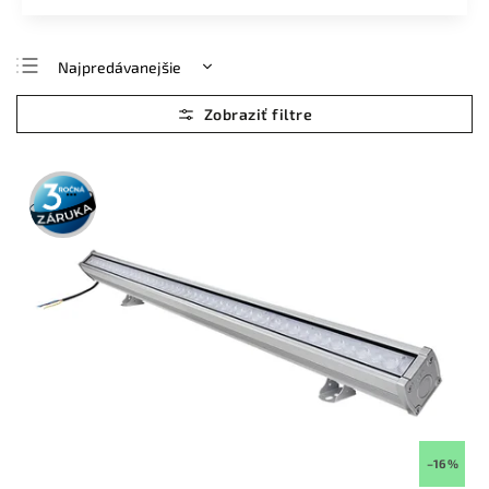
Najpredávanejšie
Najlacnejšie
Najdrahšie
Abecedne
3 roky
záruka
–16 %