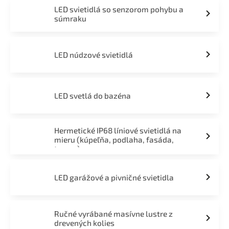
LED svietidlá so senzorom pohybu a
súmraku
LED núdzové svietidlá
LED svetlá do bazéna
Hermetické IP68 líniové svietidlá na
mieru (kúpeľňa, podlaha, fasáda,
terasa)
LED garážové a pivničné svietidla
Ručné vyrábané masívne lustre z
drevených kolies