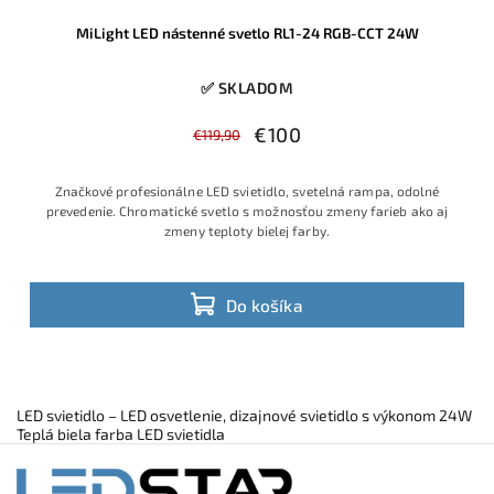
MiLight LED nástenné svetlo RL1-24 RGB-CCT 24W
✅ SKLADOM
€100
€119,90
Značkové profesionálne LED svietidlo, svetelná rampa, odolné
prevedenie. Chromatické svetlo s možnosťou zmeny farieb ako aj
zmeny teploty bielej farby.
Do košíka
LED svietidlo – LED osvetlenie, dizajnové svietidlo s výkonom 24W
Teplá biela farba LED svietidla