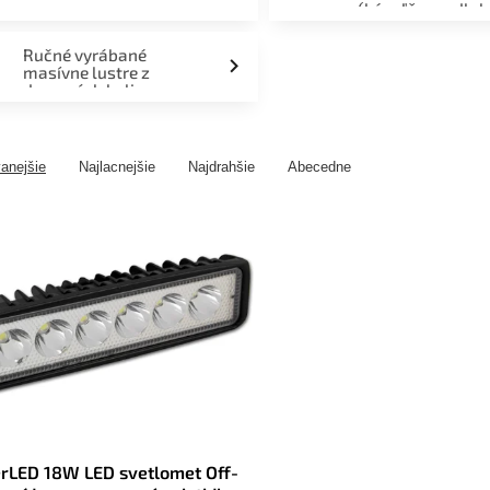
(kúpeľňa, podlah
fasáda, terasa)
Ručné vyrábané
masívne lustre z
drevených kolies
anejšie
Najlacnejšie
Najdrahšie
Abecedne
rLED 18W LED svetlomet Off-