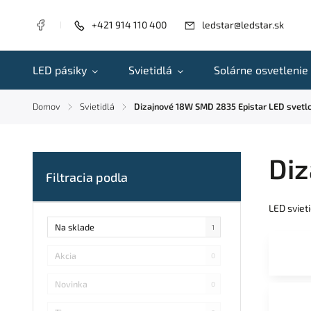
+421 914 110 400
ledstar@ledstar.sk
LED pásiky
Svietidlá
Solárne osvetlenie
Domov
Svietidlá
Dizajnové 18W SMD 2835 Epistar LED svetl
/
/
Diz
LED sviet
Na sklade
1
Akcia
0
Novinka
0