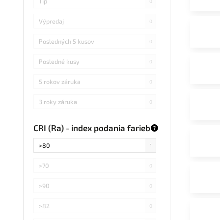
Tip
0
Výpredaj
0
Posledných 5 kusov
0
Posledné kusy
0
5 rokov záruka
0
3 roky záruka
0
CRI (Ra) - index podania farieb
?
>80
1
>70
0
>90
0
>82
0