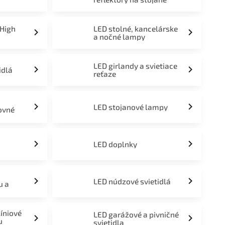
 High
LED stolné, kancelárske
a nočné lampy
LED girlandy a svietiace
idlá
reťaze
LED stojanové lampy
ovné
LED doplnky
LED núdzové svietidlá
u a
líniové
LED garážové a pivničné
u
svietidla