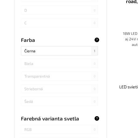
road,
SMD
0
D
0
LED DIP
0
C
0
S14 LED
0
18W LED 
B
0
aj 24V 
Farba
?
aut
SMD Samsung
1
Čierna
1
SMD 2838
0
Biela
0
SMD 2836
0
Transparentná
0
SMD 5730 Samsung
0
LED sviet
Strieborná
0
Refond
0
Šedá
0
COB Bridgelux
0
Modrá
0
Farebná varianta svetla
?
RGB
0
Svetlé drevo
0
RGB
0
SMD s integrovaným obvodom
0