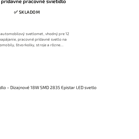
 prídavne pracovné svietidlo
✅ SKLADOM
automobilový svetlomet, vhodný pre 12
napájanie, pracovné prídavné svetlo na
omobily, štvorkolky, stroje a rôzne
zariadenia
idlo – Dizajnové 18W SMD 2835 Epistar LED svetlo