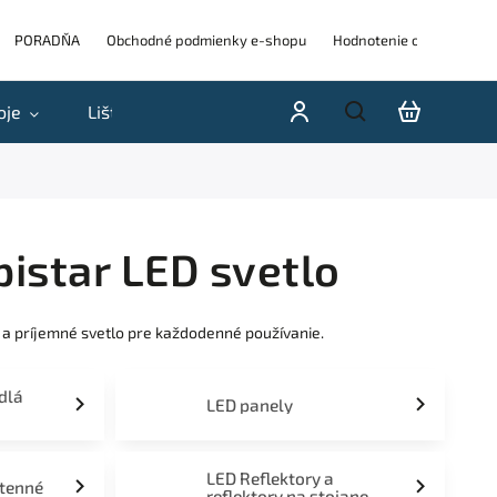
PORADŇA
Obchodné podmienky e-shopu
Hodnotenie obchodu
oje
Lišty
Akcie a výpredaje
Blog
H
istar LED svetlo
 a príjemné svetlo pre každodenné používanie.
idlá
LED panely
LED Reflektory a
stenné
reflektory na stojane