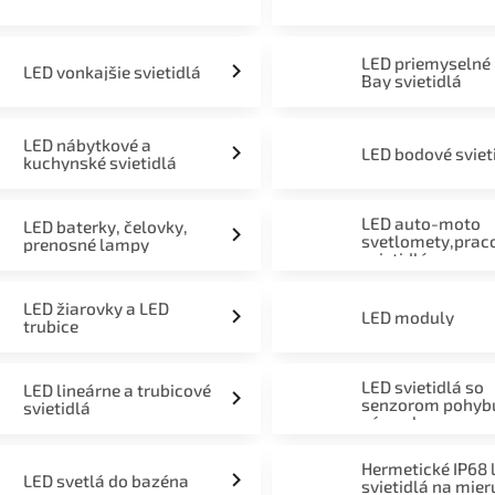
LED priemyselné
LED vonkajšie svietidlá
Bay svietidlá
LED nábytkové a
LED bodové sviet
kuchynské svietidlá
LED auto-moto
LED baterky, čelovky,
svetlomety,prac
prenosné lampy
svietidlá
LED žiarovky a LED
LED moduly
trubice
LED svietidlá so
LED lineárne a trubicové
senzorom pohyb
svietidlá
súmraku
Hermetické IP68 
LED svetlá do bazéna
svietidlá na mier