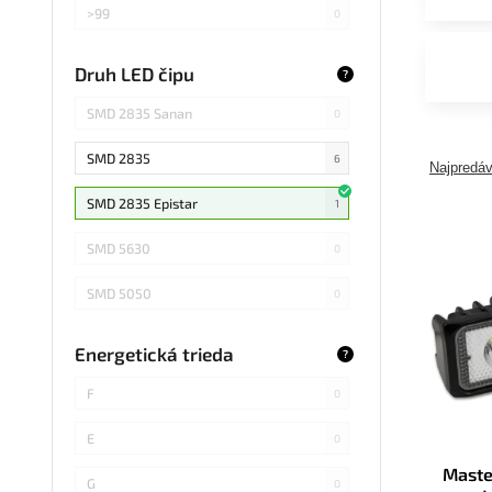
>99
0
>75
0
Druh LED čipu
?
Záleží od použitej žiarovky
0
SMD 2835 Sanan
0
SMD 2835
6
Najpredáv
SMD 2835 Epistar
1
SMD 5630
0
SMD 5050
0
COB Epistar
0
Energetická trieda
?
SMD 4014
0
F
0
COB
0
E
0
Maste
SMD 5730
0
G
0