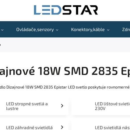
Ovládače,senzory
Konektory,káble
Zdr
o
ajnové 18W SMD 2835 Ep
idlo Dizajnové 18W SMD 2835 Epistar LED svetlo poskytuje rovnomerné
LED stropné svetlá a
LED lištové sviet
lustre
230V
LED záhradné svietidlá
LED svietidlá ná