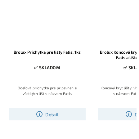
Brolux Príchytka pre lišty Fatis, 1ks
Brolux Koncová krytk
Fatis a lišt
✅ SKLADOM
✅ SKL
Oceľová príchytka pre pripevnenie
Koncový kryt lišty, vh
všetkých líšt s názvom Fatis
s názvom Fati
Detail
D