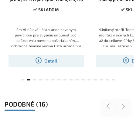
30mm, 1
✅ SKLADOM
✅ SKL
2m Hliníková lišta s anodizovaným
Hliníkový profil Topm
povrchom pre zvýšenú odolnosť voči
montáž viacerých LED
poškodeniu povrchu poškriabaním,
až do celkovej šírky 3
ochranná tepelne vodivá lišta určená pre
1 m, má leštený hli
umiestnenie LED pásika
úpravu a poslúži ako
pre intenzívne LED 
Detail
D
troma LED pásikmi v
pre pracovné plochy, 
osvetlenie políc aleb
líni
PODOBNÉ (16)
Previous
Next