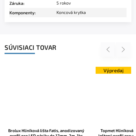
5 rokov
Záruka
:
Koncová krytka
Komponenty
:
SÚVISIACI TOVAR
Previous
Next
Výpredaj
Brolux Hliníková lišta Fatis, anodizovaný
Topmet Hliníková l
profil pre LED pásiky do 12mm, 2m, 1ks
leštený profil pre v