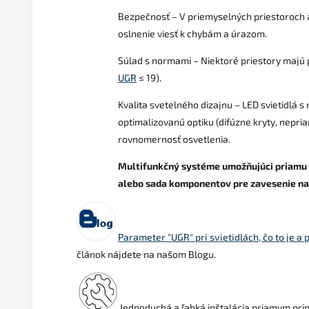
Bezpečnosť – V priemyselných priestoroch
oslnenie viesť k chybám a úrazom.
Súlad s normami – Niektoré priestory majú p
UGR
≤ 19).
Kvalita svetelného dizajnu – LED svietidlá 
optimalizovanú optiku (difúzne kryty, nepria
rovnomernosť osvetlenia.
Multifunkčný systéme umožňujúci priamu 
alebo sada komponentov pre zavesenie na
Parameter "UGR" pri svietidlách, čo to je a p
článok nájdete na našom Blogu.
Jednoduchá a ľahká inštalácia priamym pri