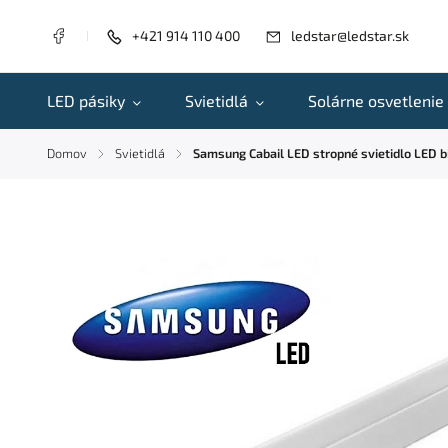
+421 914 110 400
ledstar@ledstar.sk
LED pásiky
Svietidlá
Solárne osvetlenie
Domov
Svietidlá
Samsung Cabail LED stropné svietidlo LED
/
/