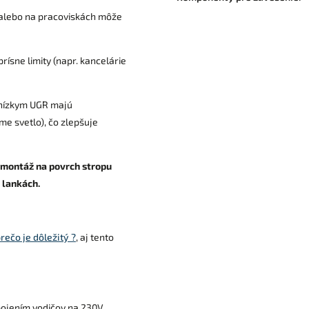
 alebo na pracoviskách môže
rísne limity (napr. kancelárie
s nízkym UGR majú
me svetlo), čo zlepšuje
montáž na povrch stropu
 lankách.
rečo je dôležitý ?
, aj tento
pojením vodičov na 230V