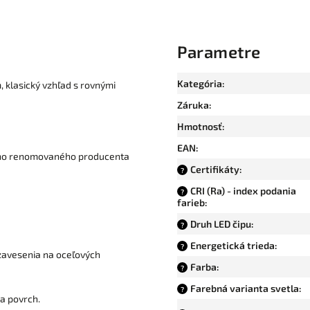
Parametre
Kategória
:
, klasický vzhľad s rovnými
Záruka
:
Hmotnosť
:
EAN
:
ho renomovaného producenta
Certifikáty
:
?
CRI (Ra) - index podania
?
farieb
:
Druh LED čipu
:
?
Energetická trieda
:
?
avesenia na oceľových
Farba
:
?
Farebná varianta svetla
:
?
a povrch.