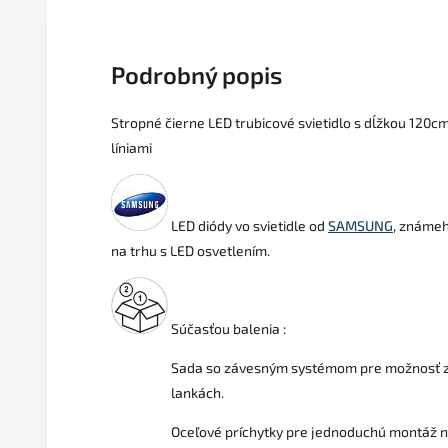
Podrobný popis
Stropné čierne LED trubicové svietidlo s dĺžkou 120cm
líniami
LED diódy vo svietidle od
SAMSUNG
, známe
na trhu s LED osvetlením.
Súčasťou balenia :
Sada so závesným systémom pre možnosť z
lankách.
Oceľové príchytky pre jednoduchú montáž n