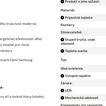
Produkt a jeho súčasti
:
?
Materiál
:
Prípustná teplota
:
?
dlhú trvácnosť, moderná,
Rozmery
:
Stmievateľné
:
rgetickej efektívnosti, dlhej
Stupeň krytia, vode
?
odolnosť
:
 Sú vhodné pre rôzne
riestory.
Teplota svetla
:
?
Typ
:
čkovými čipmi Samsung.
Uhol svietenia
:
Vstupné napätie
:
?
Záruka
:
a :
UGR
:
?
u očí a bolesti hlavy (vhodný
Mechanická odolnosť
:
?
Komponenty pre zavesenie
: