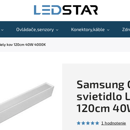
Ovládače,senzory
Konektory,káble
Zdr
 biely kov 120cm 40W 4000K
Samsung C
svietidlo 
120cm 40
1 hodnotenie