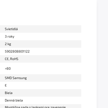
Svietidlá
3 roky
2 kg
5902808801122
CE, RoHS
>80
SMD Samsung
E
Biela
Denná biela
Montážna sada s lankami pre zavesenie