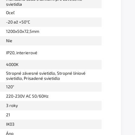
svietidla
Oceľ
-20 až +50°C
1200x50x72,5mm
Nie
IP20, interierové
4000K
Stropné závesné svietidlo
,
Stropné líniové
svietidlo
,
Prisadené svietidlo
120°
220-230V AC 50/60Hz
3 roky
21
IK03
Áno