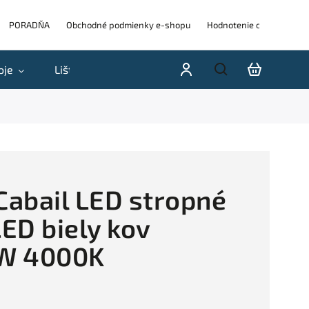
PORADŇA
Obchodné podmienky e-shopu
Hodnotenie obchodu
oje
Lišty
Akcie a výpredaje
Blog
H
abail LED stropné
LED biely kov
W 4000K