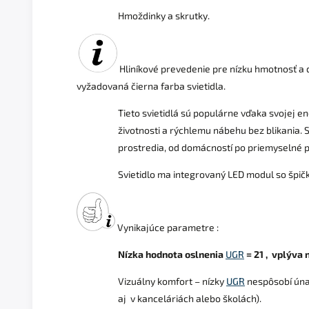
Hmoždinky a skrutky.
Hliníkové prevedenie pre nízku hmotnosť a 
vyžadovaná čierna farba svietidla.
Tieto svietidlá sú populárne vďaka svojej ene
životnosti a rýchlemu nábehu bez blikania.
prostredia, od domácností po priemyselné p
Svietidlo ma integrovaný LED modul so špi
Vynikajúce parametre :
Nízka hodnota oslnenia
UGR
= 21 ,
vplýva n
Vizuálny komfort – nízky
UGR
nespôsobí únav
aj v kanceláriách alebo školách).