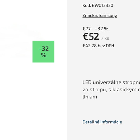
Kód:
BW013330
Značka:
Samsung
€77
–32 %
€52
/ ks
€42,28 bez DPH
–32
%
LED univerzálne stropné
zo stropu, s klasický
líniám
Detailné informácie