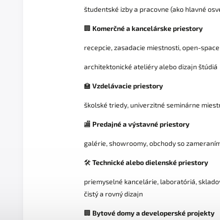
študentské izby a pracovne (ako hlavné osv
🏢
Komerčné a kancelárske priestory
recepcie, zasadacie miestnosti, open-space
architektonické ateliéry alebo dizajn štúdiá
🏫
Vzdelávacie priestory
školské triedy, univerzitné seminárne miestn
🏬
Predajné a výstavné priestory
galérie, showroomy, obchody so zameraním 
🛠️
Technické alebo dielenské priestory
priemyselné kancelárie, laboratóriá, sklad
čistý a rovný dizajn
🏢
Bytové domy a developerské projekty