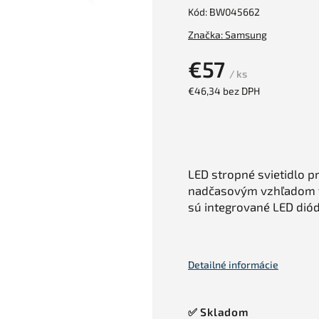
Kód:
BW045662
Značka:
Samsung
€57
/ ks
€46,34 bez DPH
LED stropné svietidlo p
nadčasovým vzhľadom v
sú integrované LED di
Detailné informácie
✅ Skladom