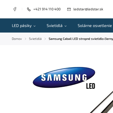
+421 914 110 400
ledstar@ledstar.sk
LED pásiky
Svietidlá
Solárne osvetlenie
Domov
Svietidlá
Samsung Cabail LED stropné svietidlo čier
/
/