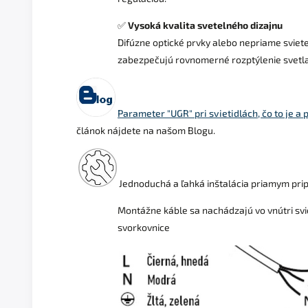
✅
Vysoká kvalita svetelného dizajnu
Difúzne optické prvky alebo nepriame sviet
zabezpečujú rovnomerné rozptýlenie svetla
Parameter "UGR" pri svietidlách, čo to je a p
článok nájdete na našom Blogu.
Jednoduchá a ľahká inštalácia priamym pri
Montážne káble sa nachádzajú vo vnútri svie
svorkovnice