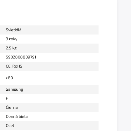
Svietidlá
3 roky
2.5 kg
5902808809791
CE, RoHS
>80
Samsung
F
Čierna
Denná biela
Oceľ