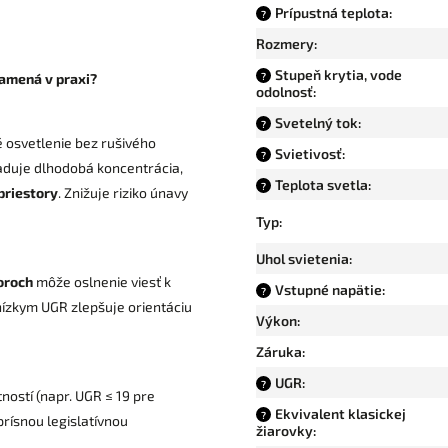
Prípustná teplota
:
?
Rozmery
:
Stupeň krytia, vode
?
namená v praxi?
odolnosť
:
Svetelný tok
:
?
osvetlenie bez rušivého
Svietivosť
:
?
žaduje dlhodobá koncentrácia,
Teplota svetla
:
?
priestory
. Znižuje riziko únavy
Typ
:
Uhol svietenia
:
oroch
môže oslnenie viesť k
Vstupné napätie
:
?
nízkym UGR zlepšuje orientáciu
Výkon
:
Záruka
:
UGR
:
?
ostí (napr. UGR ≤ 19 pre
Ekvivalent klasickej
?
 prísnou legislatívnou
žiarovky
: