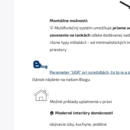
Montážne možnosti:
💡 Multifunkčný systém umožňuje
priame u
zavesenie na lankách
vďaka dodávanej sad
rôzne typy inštalácií – od minimalistických i
priestory
Parameter "UGR" pri svietidlách, čo to je a p
článok nájdete na našom Blogu.
Možné príklady uplatnenia v praxi
🏠
Moderné interiéry domácností
obývacie izby, kuchyne, jedálne