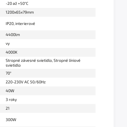
-20 až +50°C
1200x65x79mm
IP20, interierové
4400lm
vy
4000K
Stropné závesné svietidlo
,
Stropné líniové
svietidlo
70°
220-230V AC 50/60Hz
40W
3 roky
21
300W