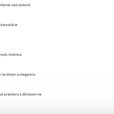
etlenie nad stolom)
 kancelárie
osti, knižnice
na dizajn a eleganciu
ové priestory s dôrazom na