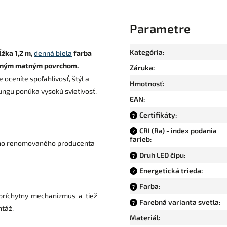
Parametre
Kategória
:
ĺžka 1,2 m,
denná biela
farba
antným matným povrchom.
Záruka
:
 oceníte spoľahlivosť, štýl a
Hmotnosť
:
ngu ponúka vysokú svietivosť,
EAN
:
Certifikáty
:
?
CRI (Ra) - index podania
?
farieb
:
ho renomovaného producenta
Druh LED čipu
:
?
Energetická trieda
:
?
Farba
:
?
príchytny mechanizmus a tiež
Farebná varianta svetla
:
?
ntáž.
Materiál
: