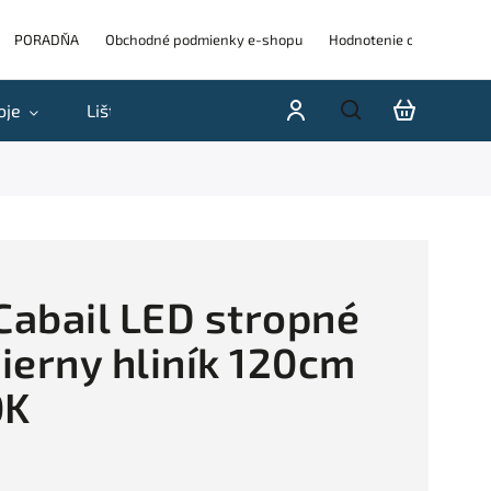
PORADŇA
Obchodné podmienky e-shopu
Hodnotenie obchodu
oje
Lišty
Akcie a výpredaje
Blog
H
abail LED stropné
čierny hliník 120cm
0K