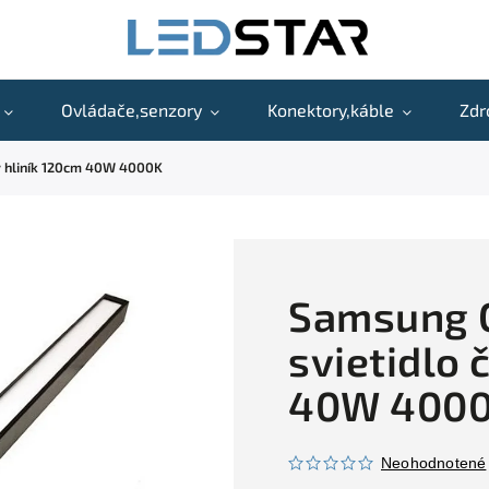
Ovládače,senzory
Konektory,káble
Zdr
ny hliník 120cm 40W 4000K
Samsung C
svietidlo 
40W 400
Neohodnotené