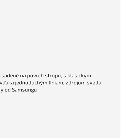
risadené na povrch stropu, s klasickým
ďaka jednoduchým líniám, zdrojom svetla
ódy od Samsungu