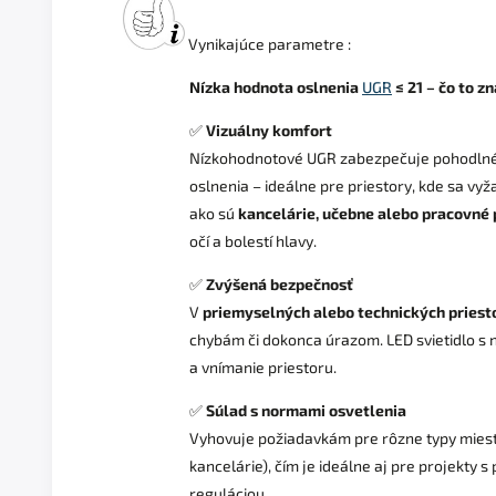
Vynikajúce parametre :
Nízka hodnota oslnenia
UGR
≤ 21 – čo to z
✅
Vizuálny komfort
Nízkohodnotové UGR zabezpečuje pohodlné 
oslnenia – ideálne pre priestory, kde sa vy
ako sú
kancelárie, učebne alebo pracovné 
očí a bolestí hlavy.
✅
Zvýšená bezpečnosť
V
priemyselných alebo technických priest
chybám či dokonca úrazom. LED svietidlo s 
a vnímanie priestoru.
✅
Súlad s normami osvetlenia
Vyhovuje požiadavkám pre rôzne typy miestn
kancelárie), čím je ideálne aj pre projekty s
reguláciou.