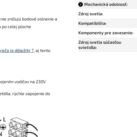
Mechanická odolnosť
:
?
Zdroj svetla
:
enie znižujú bodové oslnenie a
Kompatibilita
:
 po celej ploche
Komponenty pre zavesenie
:
Zdroj svetla súčasťou
svietidla
:
rečo je dôležitý ?
, aj tento
pojením vodičov na 230V
tidla, rýchle zapojenie do