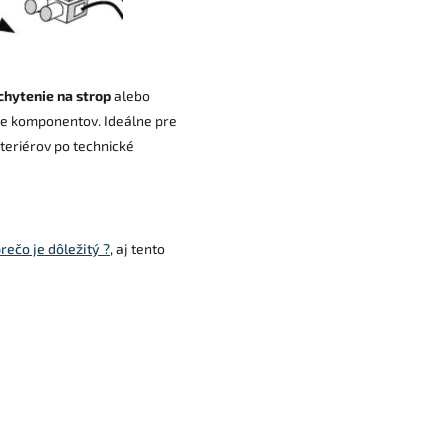
chytenie na strop
alebo
e komponentov. Ideálne pre
nteriérov po technické
rečo je dôležitý ?
, aj tento