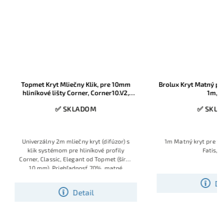
Topmet Kryt Mliečny Klik, pre 10mm
Brolux Kryt Matný pre
hliníkové lišty Corner, Corner10.V2,
1m, 
Classic, Elegant, 2m, 1ks
✅ SKLADOM
✅ SKL
Univerzálny 2m mliečny kryt (difúzor) s
1m Matný kryt pre tie
klik systémom pre hliníkové profily
Fatis,
Corner, Classic, Elegant od Topmet (šírka
10 mm). Priehľadnosť 70%, matné
prevedenie, ideálny na rovnomerný
D
rozptyl svetla a zníženie oslnenia.
Detail