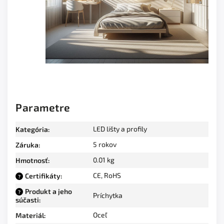
Parametre
LED lišty a profily
Kategória
:
5 rokov
Záruka
:
0.01 kg
Hmotnosť
:
CE, RoHS
Certifikáty
:
?
Produkt a jeho
?
Príchytka
súčasti
:
Oceľ
Materiál
: