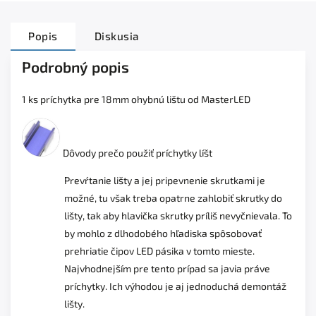
Popis
Diskusia
Podrobný popis
1 ks príchytka pre 18mm ohybnú lištu od MasterLED
Dôvody prečo použiť príchytky líšt
Prevŕtanie lišty a jej pripevnenie skrutkami je
možné, tu však treba opatrne zahlobiť skrutky do
lišty, tak aby hlavička skrutky príliš nevyčnievala. To
by mohlo z dlhodobého hľadiska spôsobovať
prehriatie čipov LED pásika v tomto mieste.
Najvhodnejším pre tento prípad sa javia práve
príchytky. Ich výhodou je aj jednoduchá demontáž
lišty.