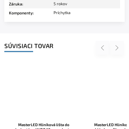
5 rokov
Záruka
:
Príchytka
Komponenty
:
SÚVISIACI TOVAR
Previous
Next
MasterLED Hliníková lišta do
MasterLED Hliníkov