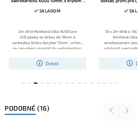
sadrokartónu XUDO 10mm, s krytom a
obklad, profil pre L
koncovkami, 2m, 1ks
✅ SKLADOM
✅ SKL
2m dlhá Hliníková li
šta XUDO pre
10 x 2m dlhá a 10cm
LED
pásiky so šírkou do 10mm a
hliníková lišta
vonkajšou šírkou korytka 13mm
, určená
anodizovaným povr
na zap
ustenú montáž
do sadrokart
ónu.
odolnosť pred poškr
Obsahuje
kryt a koncov
ky pre elegant
né
LED pásiky so šírkou 
dokončenie
osvetlenia.
s podstavcom
pre zap
Detail
D
napr. pre 
PODOBNÉ (16)
Previous
Next