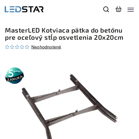
MasterLED Kotviaca pätka do betónu
pre oceľový stĺp osvetlenia 20x20cm
Neohodnotené
5 rokov
záruka