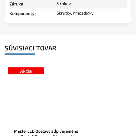
5 rokov
Záruka
:
Skrutky, hmoždinky
Komponenty
:
SÚVISIACI TOVAR
Akcia
MasterLED Oceľový stĺp verejného