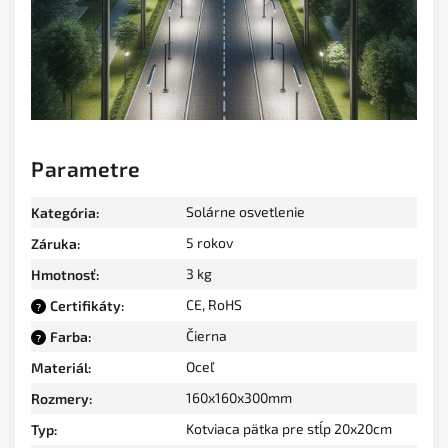
Parametre
Solárne osvetlenie
Kategória
:
5 rokov
Záruka
:
3 kg
Hmotnosť
:
CE, RoHS
Certifikáty
:
?
Čierna
Farba
:
?
Oceľ
Materiál
:
160x160x300mm
Rozmery
:
Kotviaca pätka pre stĺp 20x20cm
Typ
: