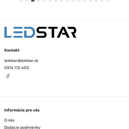
je
servisný otvor pr
bezpečné pripojenie k
sa používa 2
Kontakt
ledstar
@
ledstar.sk
0914 110 400
Informácie pre vás
O nás
Dodacie podmienky