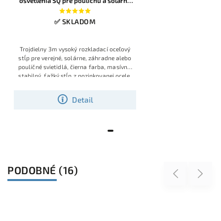
osvetlenia SQ pre pouličnú a solárnu
lampu, 3m, 76mm, 20x20mm
✅ SKLADOM
Trojdielny 3m vysoký rozkladací oceľový
stĺp pre verejné, solárne, záhradne alebo
pouličné svietidlá, čierna farba, masívny,
stabilný, ťažký stĺp z pozinkovanej ocele,
slúžiaci ako držiak pre všetky druhy lámp
Detail
PODOBNÉ (16)
Previous
Next