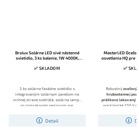
Brolux Solárne LED sivé nástenné
MasterLED Oceľový
svietidlo, 3 ks balenie, 1W 4000K,
osvetlenia HQ pre p
súmrakový senzor, IP65
osvetlenie, 5m,
✅ SKLADOM
✅ SKL
3 ks solárne fasádne svietidlo s
Robustný
oceľový 
integrovaným solárnym panelom na
hrubostennej pozi
vrchnej strane svietidlá, solárna lampa
práškovo lakovaný n
so súmrakovým senzorom pre
pre klasické 230 V po
automatickú prevádzkou po zotmení,
moderné solárne l
osvedčená kvalita a klasický nadčasový
uchytenia 76 mm. Mo
Detail
D
dizajn s efektným svetelným kužeľom
konštrukcia umož
prepravu, rýchle z
montáže a prípadné 
voliteľných nadstavc