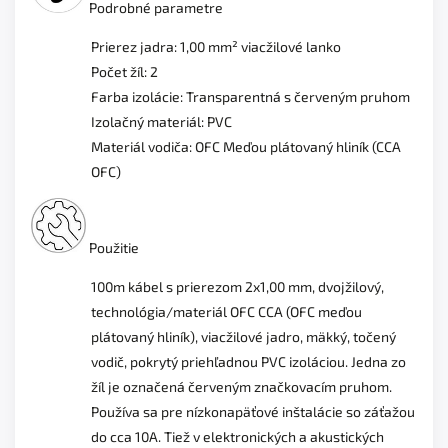
Podrobné parametre
Prierez jadra: 1,00 mm² viacžilové lanko
Počet žíl: 2
Farba izolácie: Transparentná s červeným pruhom
Izolačný materiál: PVC
Materiál vodiča: OFC Meďou plátovaný hliník (CCA
OFC)
Použitie
100m kábel s prierezom 2x1,00 mm, dvojžilový,
technológia/materiál OFC CCA (OFC meďou
plátovaný hliník), viacžilové jadro, mäkký, točený
vodič, pokrytý priehľadnou PVC izoláciou. Jedna zo
žíl je označená červeným značkovacím pruhom.
Používa sa pre nízkonapäťové inštalácie so záťažou
do cca 10A. Tiež v elektronických a akustických