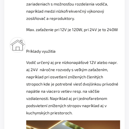
zariadeniach s možnosťou rozdelenia vodiča,
napríklad medzi nízkofrekvenčný výkonový
zosilňovač a reproduktory.
Max. zaťaženie pri 12V je 120W, pri 24V je to 240W
Príklady využitia
Vodič určený aj pre nízkonapäťové 12V alebo napr.
aj 24V náročne rozvody s veľkým zaťažením,
napríklad pri osvetlení znížených členitých
stropoch kde je potrebné viesť dvojlinkou prívodné
napätie na viacero vetiev resp. na väčšie
vzdialenosti. Napríklad aj pri jednofarebnom
podsvietení znížených stropov napríklad aj v
kuchynských priestoroch.