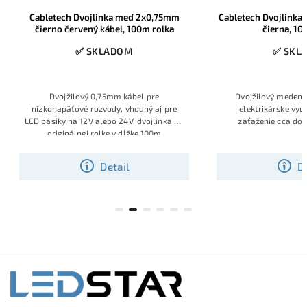
Cabletech Dvojlinka meď 2x0,75mm
Cabletech Dvojlinka
čierno červený kábel, 100m rolka
čierna, 10
✅ SKLADOM
✅ SKL
Dvojžilový 0,75mm kábel pre
Dvojžilový medený
nízkonapäťové rozvody, vhodný aj pre
elektrikárske vyu
LED pásiky na 12V alebo 24V, dvojlinka na
zaťaženie cca do 
originálnej rolke v dĺžke 100m
Detail
D