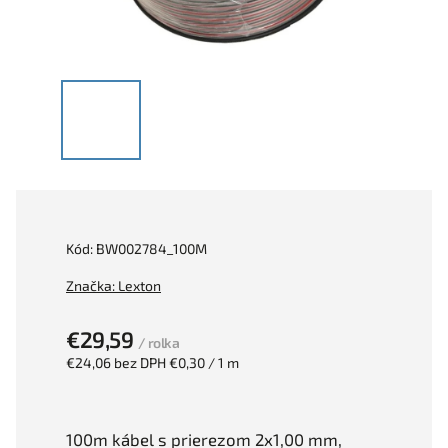
Kód:
BW002784_100M
Značka:
Lexton
€29,59
/ rolka
€24,06 bez DPH
€0,30 / 1 m
100m kábel s prierezom 2x1,00 mm,