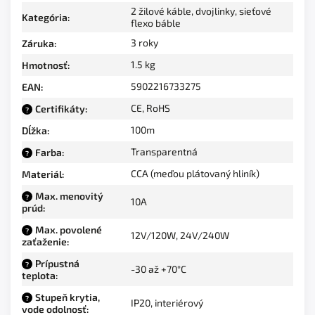
2 žilové káble, dvojlinky, sieťové
Kategória
:
flexo báble
3 roky
Záruka
:
1.5 kg
Hmotnosť
:
5902216733275
EAN
:
CE, RoHS
Certifikáty
:
?
100m
Dĺžka
:
Transparentná
Farba
:
?
CCA (meďou plátovaný hliník)
Materiál
:
Max. menovitý
?
10A
prúd
:
Max. povolené
?
12V/120W, 24V/240W
zaťaženie
:
Prípustná
?
-30 až +70°C
teplota
:
Stupeň krytia,
?
IP20, interiérový
vode odolnosť
: