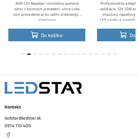
36W 12V Napájací montážny spínaný
Profesionálny adaptér špeciá
zdroj v kovovom prevedení, ultra úzke
aplikácie, 12V 12W adaptér o
slim prevedenie aj do veľmi stiesnených
impulzný napäťový zdroj špe
priestorov
LED pásiky a svietidlá s prí
Do košíka
Do košíka
Kontakt
ledstar
@
ledstar.sk
0914 110 400