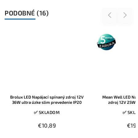
PODOBNÉ (16)
Previous
Next
5 rokov
záruka
rolux LED Napájací spínaný zdroj 12V
Mean Well LED Napájací 
36W ultra úzke slim prevedenie IP20
zdroj 12V 25W GST25E
✅ SKLADOM
✅ SKLADOM
€10,89
€19,90