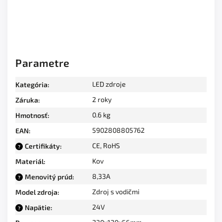
Parametre
LED zdroje
Kategória
:
2 roky
Záruka
:
0.6 kg
Hmotnosť
:
5902808805762
EAN
:
CE, RoHS
Certifikáty
:
?
Kov
Materiál
:
8,33A
Menovitý prúd
:
?
Zdroj s vodičmi
Model zdroja
:
24V
Napätie
:
?