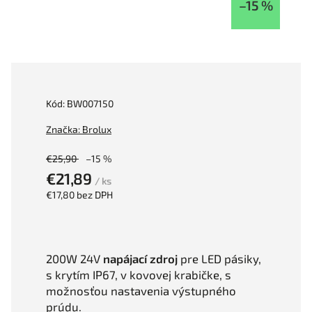
–15 %
Kód:
BW007150
Značka:
Brolux
€25,90
–15 %
€21,89
/ ks
€17,80 bez DPH
200W 24V
napájací zdroj
pre LED pásiky,
s krytím IP67, v kovovej krabičke, s
možnosťou nastavenia výstupného
prúdu.