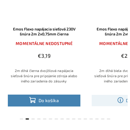
apájacia sieťová 230V
Emos Flexo napájacia sieťová 230V
 2x0,75mm čierna
šnúra 2m 2x0,75mm biela
LNE NEDOSTUPNÉ
MOMENTÁLNE NEDOSTUPNÉ
€3,19
€2,75
a dvojžilová napájacia
2m dlhá biela dvojžilová napájacia
e pripojenie zdroja alebo
sieťová šnúra pre pripojenie zdroja alebo
iadenia do zásuvky
iného zariadenia do zástrčky
Do košíka
Detail