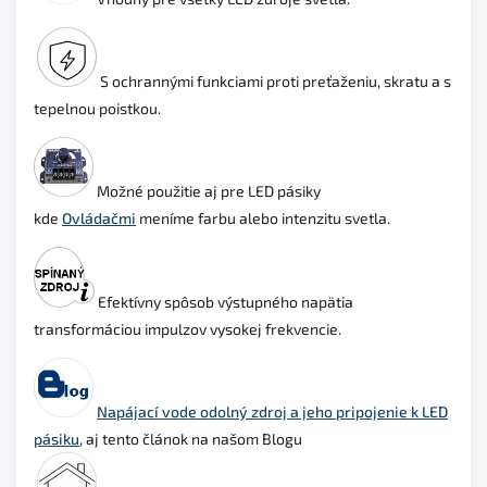
S ochrannými funkciami proti preťaženiu, skratu a s
tepelnou poistkou.
Možné použitie aj pre LED pásiky
kde
Ovládačmi
meníme farbu alebo intenzitu svetla.
Efektívny spôsob výstupného napätia
transformáciou impulzov vysokej frekvencie.
Napájací vode odolný zdroj a jeho pripojenie k LED
pásiku
, aj tento článok na našom Blogu