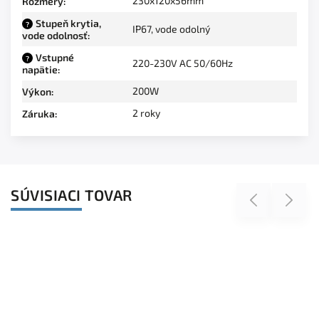
230x120x56mm
Rozmery
:
Stupeň krytia,
?
IP67, vode odolný
vode odolnosť
:
Vstupné
?
220-230V AC 50/60Hz
napätie
:
200W
Výkon
:
2 roky
Záruka
:
SÚVISIACI TOVAR
Previous
Next